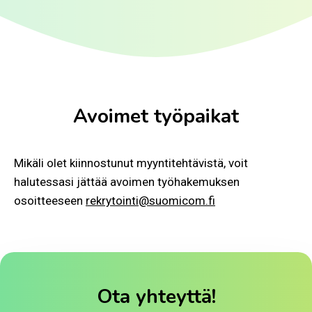
Avoimet työpaikat
Mikäli olet kiinnostunut myyntitehtävistä, voit
halutessasi jättää avoimen työhakemuksen
osoitteeseen
rekrytointi@suomicom.fi
Ota yhteyttä!