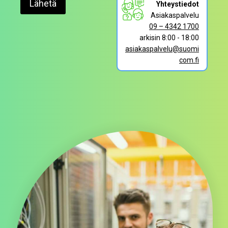
Yhteystiedot
Asiakaspalvelu
09 – 4342 1700
arkisin 8:00 - 18:00
asiakaspalvelu@suomi
com.fi