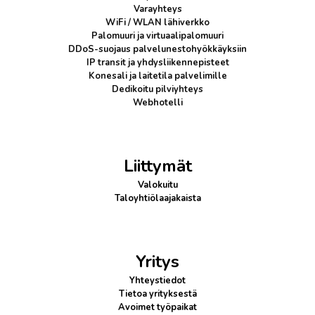
Varayhteys
WiFi / WLAN lähiverkko
Palomuuri
ja virtuaalipalomuuri
DDoS-suojaus
palvelunestohyökkäyksiin
IP transit
ja yhdysliikennepisteet
Konesali ja laitetila palvelimille
Dedikoitu pilviyhteys
Webhotelli
Liittymät
Valokuitu
Taloyhtiölaajakaista
Yritys
Yhteystiedot
Tietoa yrityksestä
Avoimet työpaikat