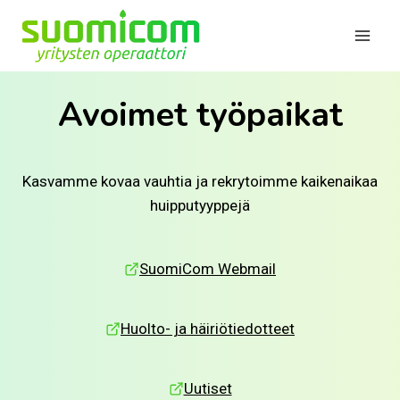
Siirry
sisältöön
Avoimet työpaikat
Kasvamme kovaa vauhtia ja rekrytoimme kaikenaikaa
huipputyyppejä
SuomiCom Webmail
Huolto- ja häiriötiedotteet
Uutiset