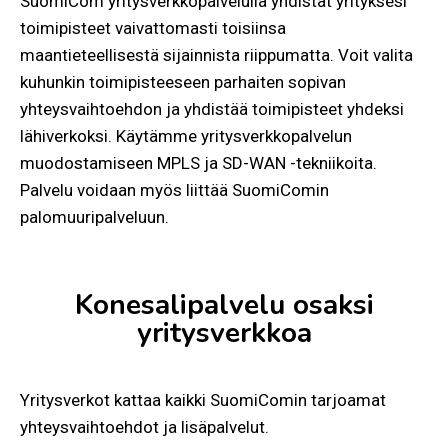
SuomiCom yritysverkkopalvelulla yhdistät yrityksesi
toimipisteet vaivattomasti toisiinsa
maantieteellisestä sijainnista riippumatta. Voit valita
kuhunkin toimipisteeseen parhaiten sopivan
yhteysvaihtoehdon ja yhdistää toimipisteet yhdeksi
lähiverkoksi. Käytämme yritysverkkopalvelun
muodostamiseen MPLS ja SD-WAN -tekniikoita.
Palvelu voidaan myös liittää SuomiComin
palomuuripalveluun.
Konesalipalvelu osaksi
yritysverkkoa
Yritysverkot kattaa kaikki SuomiComin tarjoamat
yhteysvaihtoehdot ja lisäpalvelut.