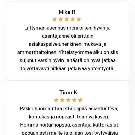
E
Mika R.
R
K
I
Liittymän asennus meni oikein hyvin ja
T
asentajanne oli erittäin
T
Ä
asiakaspalveluhenkinen, mukava ja
V
ammattitaitoinen. Yhteistyömme alku on siis
I
sujunut varsin hyvin ja tästä on hyvä jatkaa
M
toivottavasti pitkään jatkuvaa yhteistyötä.
P
I
Ä
L
Timo K.
I
I
K
Pakko huomauttaa että olipas asiantunteva,
E
kohtelias ja nopeasti toimiva kaveri.
N
Homma hoitui nopsaa, asentaja kattoi asiat
T
E
loppuun asti meille ja ollaan tosi tyytyväisiä