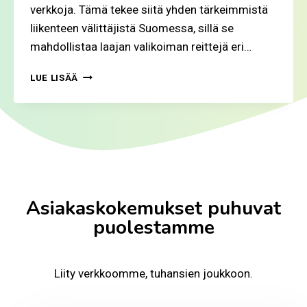
verkkoja. Tämä tekee siitä yhden tärkeimmistä
liikenteen välittäjistä Suomessa, sillä se
mahdollistaa laajan valikoiman reittejä eri…
S
LUE LISÄÄ
U
O
M
I
C
O
M
O
Asiakaskokemukset puhuvat
N
S
puolestamme
U
O
M
Liity verkkoomme, tuhansien joukkoon.
E
N
M