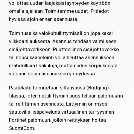
voi ottaa uuden laajakaistayhteyden käyttöön
omalla ajallaan. Toimitamme uudet IP-tiedot
hyvissä ajoin ennen asennusta.
Toimitusaika valokuituliittymissä on jopa kaksi
viikkoa tilauksesta. Asennus tehdään valmiiseen
sisäjohtoverkkoon. Puutteellinen sisäjohtoverkko
tai nousukaapelointi voi aiheuttaa asennukseen
mahdollisia lisäkuluja, mutta niiden korjauksesta
voidaan sopia asennuksen yhteydessä.
Päätelaite toimitetaan siltaavassa (Bridging)
tilassa, joten nettiliittymiin suositellaan palomuurin
tai reitittimen asennusta. Liittymiin on myös
saatavilla lisäpalveluna virtuaalinen tai fyysinen
Fortinet
palomuuri
, jolloin reitityksen hoitaa
SuomiCom.