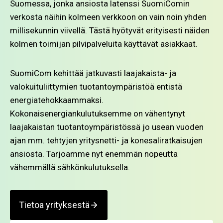
Suomessa, jonka ansiosta latenssi SuomiComin
verkosta näihin kolmeen verkkoon on vain noin yhden
millisekunnin viivellä. Tästä hyötyvät erityisesti näiden
kolmen toimijan pilvipalveluita käyttävät asiakkaat.
SuomiCom kehittää jatkuvasti laajakaista- ja
valokuituliittymien tuotantoympäristöä entistä
energiatehokkaammaksi.
Kokonaisenergiankulutuksemme on vähentynyt
laajakaistan tuotantoympäristössä jo usean vuoden
ajan mm. tehtyjen yritysnetti- ja konesaliratkaisujen
ansiosta. Tarjoamme nyt enemmän nopeutta
vähemmällä sähkönkulutuksella.
Tietoa yrityksestä