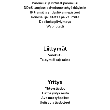
Palomuuri
ja virtuaalipalomuuri
DDoS-suojaus
palvelunestohyökkäyksiin
IP transit
ja yhdysliikennepisteet
Konesali ja laitetila palvelimille
Dedikoitu pilviyhteys
Webhotelli
Liittymät
Valokuitu
Taloyhtiölaajakaista
Yritys
Yhteystiedot
Tietoa yrityksestä
Avoimet työpaikat
Uutiset ja tiedotteet