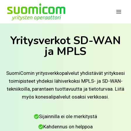
Siirry
sisältöön
Yritysverkot SD-WAN
ja MPLS
SuomiComin yritysverkkopalvelut yhdistävät yrityksesi
toimipisteet yhdeksi lähiverkoksi MPLS- ja SD-WAN-
tekniikoilla, parantaen tuottavuutta ja tietoturvaa. Liitä
myös konesalipalvelut osaksi verkkoasi.
Sijainnilla ei ole merkitystä
Kahdennus on helppoa