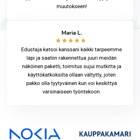
E
muutokseen!
N
V
Ä
L
Maria L.
I
T
Edustaja katsoi kanssani kaikki tarpeemme
T
Ä
läpi ja saatiin rakennettua juuri meidän
J
näköinen paketti, toimitus sujui mutkitta ja
I
käyttökatkoksilta ollaan vältytty, joten
Ä
pakko olla tyytyväinen kun voi keskittyä
varsinaiseen työntekoon.