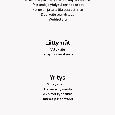
DDoS-suojaus
palvelunestohyökkäyksiin
IP transit
ja yhdysliikennepisteet
Konesali ja laitetila palvelimille
Dedikoitu pilviyhteys
Webhotelli
Liittymät
Valokuitu
Taloyhtiölaajakaista
Yritys
Yhteystiedot
Tietoa yrityksestä
Avoimet työpaikat
Uutiset ja tiedotteet