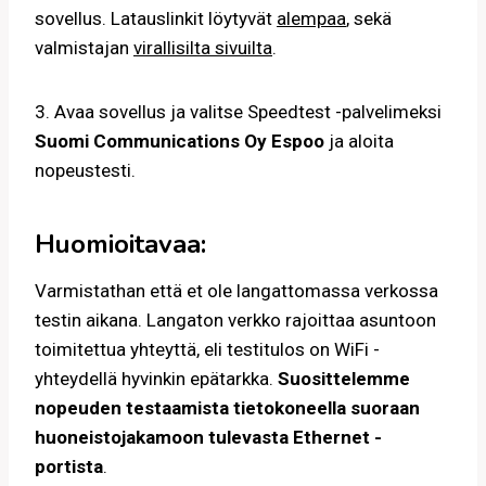
sovellus. Latauslinkit löytyvät
alempaa
, sekä
valmistajan
virallisilta sivuilta
.
3. Avaa sovellus ja valitse Speedtest -palvelimeksi
Suomi Communications Oy Espoo
ja aloita
nopeustesti.
Huomioitavaa:
Varmistathan että et ole langattomassa verkossa
testin aikana. Langaton verkko rajoittaa asuntoon
toimitettua yhteyttä, eli testitulos on WiFi -
yhteydellä hyvinkin epätarkka.
Suosittelemme
nopeuden testaamista tietokoneella suoraan
huoneistojakamoon tulevasta Ethernet -
portista
.