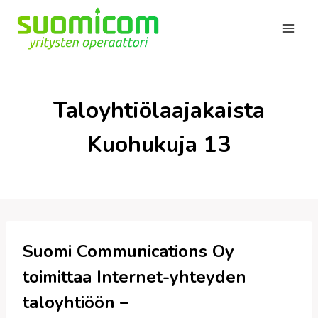
Siirry
sisältöön
Taloyhtiölaajakaista
Kuohukuja 13
Suomi Communications Oy
toimittaa Internet-yhteyden
taloyhtiöön –