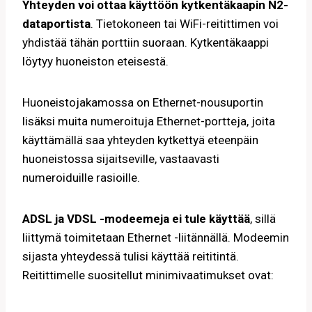
Yhteyden voi ottaa käyttöön kytkentäkaapin
N2-
dataportista
. Tietokoneen tai WiFi-reitittimen voi
yhdistää tähän porttiin suoraan. Kytkentäkaappi
löytyy huoneiston eteisestä.
Huoneistojakamossa on Ethernet-nousuportin
lisäksi muita numeroituja Ethernet-portteja, joita
käyttämällä saa yhteyden kytkettyä eteenpäin
huoneistossa sijaitseville, vastaavasti
numeroiduille rasioille.
ADSL ja VDSL -modeemeja ei tule käyttää
, sillä
liittymä toimitetaan Ethernet -liitännällä. Modeemin
sijasta yhteydessä tulisi käyttää reititintä.
Reitittimelle suositellut minimivaatimukset ovat: