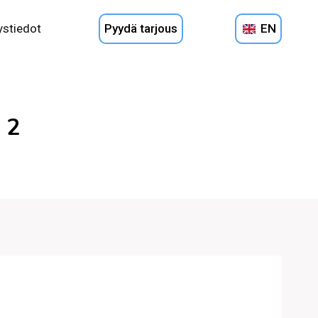
ystiedot
Pyydä tarjous
EN
 2