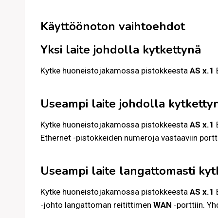
Käyttöönoton vaihtoehdot
Yksi laite johdolla kytkettynä
Kytke huoneistojakamossa pistokkeesta
AS x.1
Useampi laite johdolla kytketty
Kytke huoneistojakamossa pistokkeesta
AS x.1
E
Ethernet -pistokkeiden numeroja vastaaviin portt
Useampi laite langattomasti kyt
Kytke huoneistojakamossa pistokkeesta
AS x.1
E
-johto langattoman reitittimen
WAN
-porttiin. Y