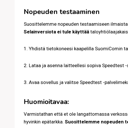
Nopeuden testaaminen
Suosittelemme nopeuden testaamiseen ilmaista 
Selainversiota ei tule käyttää
taloyhtiölaajakai
1. Yhdistä tietokoneesi kaapelilla SuomiComin ta
2. Lataa ja asenna laitteellesi sopiva Speedtest -
3. Avaa sovellus ja valitse Speedtest -palvelimek
Huomioitavaa:
Varmistathan että et ole langattomassa verkossa t
hyvinkin epätarkka.
Suosittelemme nopeuden tes