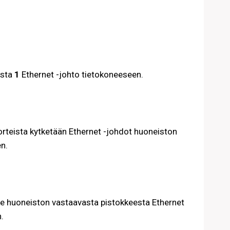
esta
1
Ethernet -johto tietokoneeseen.
rteista kytketään Ethernet -johdot huoneiston
n.
e huoneiston vastaavasta pistokkeesta Ethernet
.