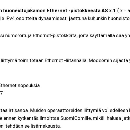
ön huoneistojakamon Ethernet -pistokkeesta
AS x.1
( x = 
ale IPv4 osoitteita dynaamisesti jaettuna kuhunkin huoneisto
ksi numeroituja Ethernet-pistokkeita, joita käyttämällä saa 
lä liittymä toimitetaan Ethernet -liitännällä. Modeemin sijasta y
Ethernet nopeuksia
 7
aa irtisanoa. Muiden operaattoreiden liittymiä voi edelleen 
 ennen kytkentää ilmoittaa SuomiComille, mikäli haluaa jatkaa
een, tehdään se lisämaksusta.