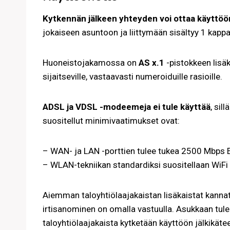
Kytkennän jälkeen yhteyden voi ottaa käyttö
jokaiseen asuntoon ja liittymään sisältyy 1 kapp
Huoneistojakamossa on
AS x.1
-pistokkeen lisä
sijaitseville, vastaavasti numeroiduille rasioille.
ADSL ja VDSL -modeemeja ei tule käyttää
, sil
suositellut minimivaatimukset ovat:
– WAN- ja LAN -porttien tulee tukea 2500 Mbps 
– WLAN-tekniikan standardiksi suositellaan WiFi
Aiemman taloyhtiölaajakaistan lisäkaistat kannatt
irtisanominen on omalla vastuulla. Asukkaan tulee
taloyhtiölaajakaista kytketään käyttöön jälkikät