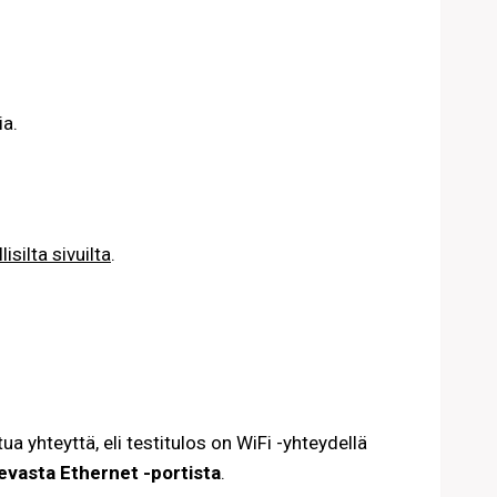
ia.
llisilta sivuilta
.
 yhteyttä, eli testitulos on WiFi -yhteydellä
vasta Ethernet -portista
.