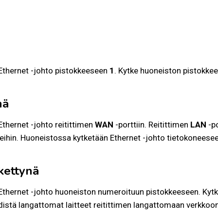
Ethernet -johto pistokkeeseen
1
. Kytke huoneiston pistokke
nä
thernet -johto reitittimen
WAN
-porttiin. Reitittimen
LAN
-po
eihin. Huoneistossa kytketään Ethernet -johto tietokoneesee
kettynä
thernet -johto huoneiston numeroituun pistokkeeseen. Kytk
hdistä langattomat laitteet reitittimen langattomaan verkkoon