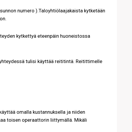
asunnon numero ).Taloyhtiölaajakaista kytketään
on.
yhteyden kytkettyä eteenpäin huoneistossa
hteydessä tulisi käyttää reititintä. Reitittimelle
käyttää omalla kustannuksella ja niiden
 toisen operaattorin liittymällä. Mikäli