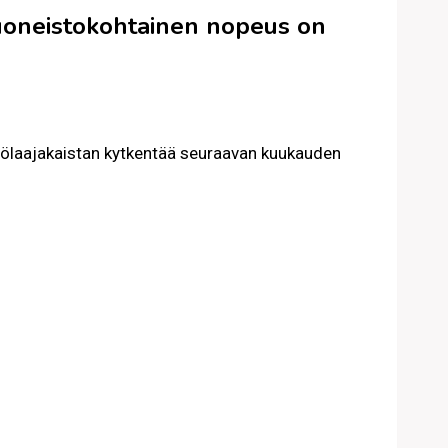
uoneistokohtainen nopeus on
iölaajakaistan kytkentää seuraavan kuukauden