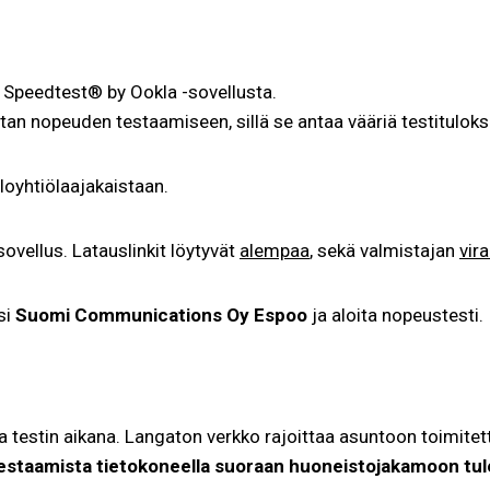
Speedtest® by Ookla -sovellusta.
stan nopeuden testaamiseen, sillä se antaa vääriä testituloks
loyhtiölaajakaistaan.
sovellus. Latauslinkit löytyvät
alempaa
, sekä valmistajan
vira
si
Suomi Communications Oy Espoo
ja aloita nopeustesti.
estin aikana. Langaton verkko rajoittaa asuntoon toimitettua
taamista tietokoneella suoraan huoneistojakamoon tule