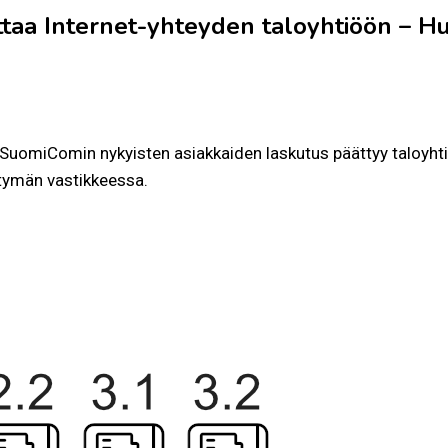
taa Internet-yhteyden taloyhtiöön – H
SuomiComin nykyisten asiakkaiden laskutus päättyy taloyht
ittymän vastikkeessa.