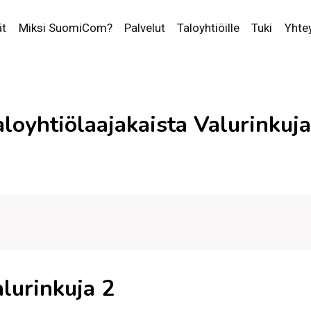
ät
Miksi SuomiCom?
Palvelut
Taloyhtiöille
Tuki
Yhte
aloyhtiölaajakaista Valurinkuja
alurinkuja 2