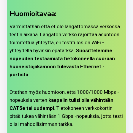
Huomioitavaa:
Varmistathan että et ole langattomassa verkossa
testin aikana. Langaton verkko rajoittaa asuntoon
toimitettua yhteyttä, eli testitulos on WiFi -
yhteydellä hyvinkin epätarkka.
Suosittelemme
nopeuden testaamista tietokoneella suoraan
huoneistojakamoon tulevasta Ethernet -
portista
.
Otathan myös huomioon, että 1000/1000 Mbps -
nopeuksia varten
kaapelin tulisi olla vähintään
CAT5e tai uudempi
. Tietokoneen verkkokortin
pitää tukea vähintään 1 Gbps -nopeuksia, jotta testi
olisi mahdollisimman tarkka.