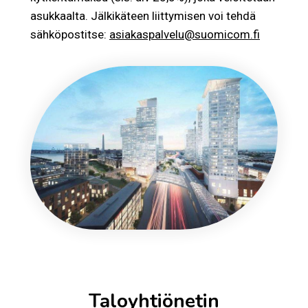
asukkaalta. Jälkikäteen liittymisen voi tehdä
sähköpostitse:
asiakaspalvelu@suomicom.fi
Taloyhtiönetin