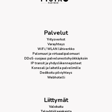
Palvelut
Yritysverkot
Varayhteys
WiFi / WLAN lähiverkko
Palomuuri
ja virtuaalipalomuuri
DDoS-suojaus
palvelunestohyökkäyksiin
IP transit
ja yhdysliikennepisteet
Konesali ja laitetila palvelimille
Dedikoitu pilviyhteys
Webhotelli
Liittymät
Valokuitu
Taloyhtiölaajakaista