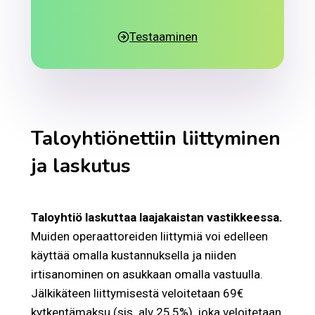
Testaaminen
Taloyhtiönettiin liittyminen
ja laskutus
Taloyhtiö laskuttaa laajakaistan vastikkeessa.
Muiden operaattoreiden liittymiä voi edelleen
käyttää omalla kustannuksella ja niiden
irtisanominen on asukkaan omalla vastuulla.
Jälkikäteen liittymisestä veloitetaan 69€
kytkentämaksu (sis. alv 25,5%), joka veloitetaan