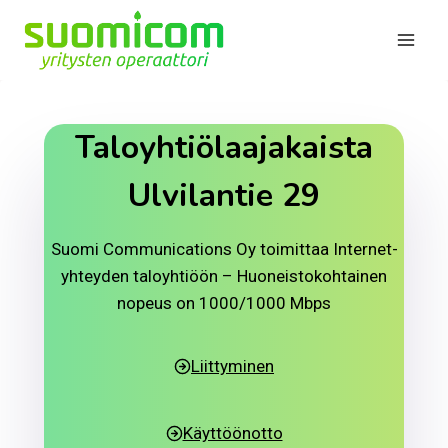
Siirry
sisältöön
Taloyhtiölaajakaista
Ulvilantie 29
Suomi Communications Oy toimittaa Internet-
yhteyden taloyhtiöön – Huoneistokohtainen
nopeus on 1000/1000 Mbps
Liittyminen
Käyttöönotto