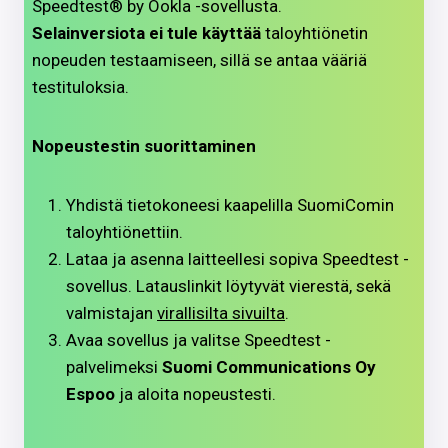
Speedtest® by Ookla -sovellusta.
Selainversiota ei tule käyttää
taloyhtiönetin
nopeuden testaamiseen, sillä se antaa vääriä
testituloksia.
Nopeustestin suorittaminen
Yhdistä tietokoneesi kaapelilla SuomiComin
taloyhtiönettiin.
Lataa ja asenna laitteellesi sopiva Speedtest -
sovellus. Latauslinkit löytyvät vierestä, sekä
valmistajan
virallisilta sivuilta
.
Avaa sovellus ja valitse Speedtest -
palvelimeksi
Suomi Communications Oy
Espoo
ja aloita nopeustesti.