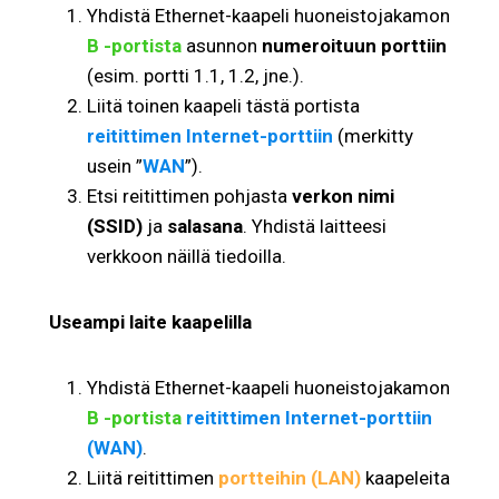
Yhdistä Ethernet-kaapeli huoneistojakamon
B -portista
asunnon
numeroituun porttiin
(esim. portti 1.1, 1.2, jne.).
Liitä toinen kaapeli tästä portista
reitittimen Internet-porttiin
(merkitty
usein ”
WAN
”).
Etsi reitittimen pohjasta
verkon nimi
(SSID)
ja
salasana
. Yhdistä laitteesi
verkkoon näillä tiedoilla.
Useampi laite kaapelilla
Yhdistä Ethernet-kaapeli huoneistojakamon
B -portista
reitittimen Internet-porttiin
(WAN)
.
Liitä reitittimen
portteihin (LAN)
kaapeleita