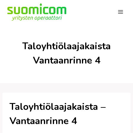
Siirry
sisältöön
Taloyhtiölaajakaista
Vantaanrinne 4
Taloyhtiölaajakaista –
Vantaanrinne 4