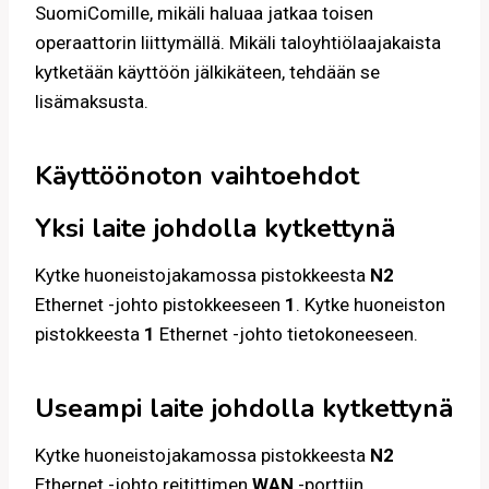
SuomiComille, mikäli haluaa jatkaa toisen
operaattorin liittymällä. Mikäli taloyhtiölaajakaista
kytketään käyttöön jälkikäteen, tehdään se
lisämaksusta.
Käyttöönoton vaihtoehdot
Yksi laite johdolla kytkettynä
Kytke huoneistojakamossa pistokkeesta
N2
Ethernet -johto pistokkeeseen
1
. Kytke huoneiston
pistokkeesta
1
Ethernet -johto tietokoneeseen.
Useampi laite johdolla kytkettynä
Kytke huoneistojakamossa pistokkeesta
N2
Ethernet -johto reitittimen
WAN
-porttiin.