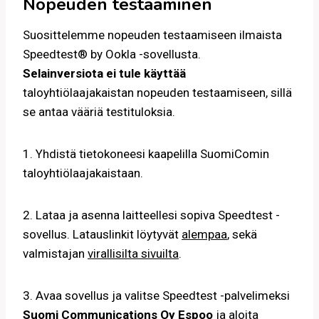
Nopeuden testaaminen
Suosittelemme nopeuden testaamiseen ilmaista
Speedtest® by Ookla -sovellusta.
Selainversiota ei tule käyttää
taloyhtiölaajakaistan nopeuden testaamiseen, sillä
se antaa vääriä testituloksia.
1. Yhdistä tietokoneesi kaapelilla SuomiComin
taloyhtiölaajakaistaan.
2. Lataa ja asenna laitteellesi sopiva Speedtest -
sovellus. Latauslinkit löytyvät
alempaa
, sekä
valmistajan
virallisilta sivuilta
.
3. Avaa sovellus ja valitse Speedtest -palvelimeksi
Suomi Communications Oy Espoo
ja aloita