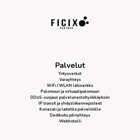
Palvelut
Yritysverkot
Varayhteys
WiFi / WLAN lähiverkko
Palomuuri
ja virtuaalipalomuuri
DDoS-suojaus
palvelunestohyökkäyksiin
IP transit
ja yhdysliikennepisteet
Konesali ja laitetila palvelimille
Dedikoitu pilviyhteys
Webhotelli