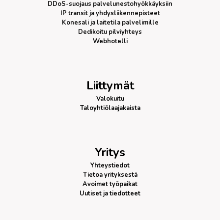
DDoS-suojaus
palvelunestohyökkäyksiin
IP transit
ja yhdysliikennepisteet
Konesali ja laitetila palvelimille
Dedikoitu pilviyhteys
Webhotelli
Liittymät
Valokuitu
Taloyhtiölaajakaista
Yritys
Yhteystiedot
Tietoa yrityksestä
Avoimet työpaikat
Uutiset ja tiedotteet