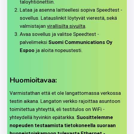
taloyhtiönettiin.
Lataa ja asenna laitteellesi sopiva Speedtest -
sovellus. Latauslinkit löytyvät vierestä, sekä
valmistajan
virallisilta sivuilta
.
Avaa sovellus ja valitse Speedtest -
palvelimeksi
Suomi Communications Oy
Espoo
ja aloita nopeustesti.
Huomioitavaa:
Varmistathan että et ole langattomassa verkossa
testin aikana. Langaton verkko rajoittaa asuntoon
toimitettua yhteyttä, eli testitulos on WiFi -
yhteydellä hyvinkin epätarkka.
Suosittelemme
nopeuden testaamista tietokoneella suoraan
huoneistojakamoon tulevasta Ethernet -