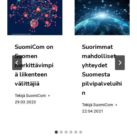
SuomiCom on
Suorimmat
Suomen
mahdolliset
merkittävimpi
yhteydet
ä liikenteen
Suomesta
välittäjiä
pilvipalveluihi
n
Tekijä
SuomiCom
29.03.2023
Tekijä
SuomiCom
22.04.2021