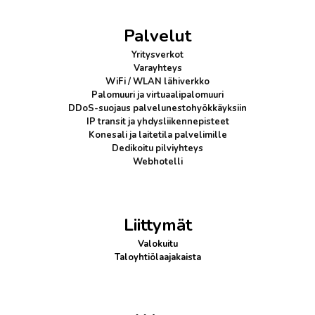
Palvelut
Yritysverkot
Varayhteys
WiFi / WLAN lähiverkko
Palomuuri
ja virtuaalipalomuuri
DDoS-suojaus
palvelunestohyökkäyksiin
IP transit
ja yhdysliikennepisteet
Konesali ja laitetila palvelimille
Dedikoitu pilviyhteys
Webhotelli
Liittymät
Valokuitu
Taloyhtiölaajakaista