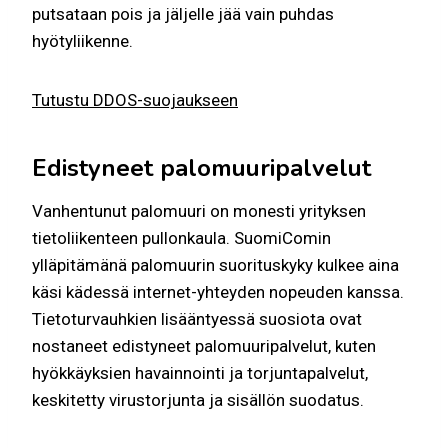
putsataan pois ja jäljelle jää vain puhdas
hyötyliikenne.
Tutustu DDOS-suojaukseen
Edistyneet palomuuripalvelut
Vanhentunut palomuuri on monesti yrityksen
tietoliikenteen pullonkaula. SuomiComin
ylläpitämänä palomuurin suorituskyky kulkee aina
käsi kädessä internet-yhteyden nopeuden kanssa.
Tietoturvauhkien lisääntyessä suosiota ovat
nostaneet edistyneet palomuuripalvelut, kuten
hyökkäyksien havainnointi ja torjuntapalvelut,
keskitetty virustorjunta ja sisällön suodatus.