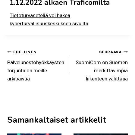
1.12.2022 alkaen Traficomilta
Tietoturvaseteliä voi hakea
kyberturvallisuuskeskuksen sivuilta
Artikkelien
EDELLINEN
SEURAAVA
Palvelunestohyökkäysten
SuomiCom on Suomen
selaus
torjunta on meille
merkittävimpiä
arkipäivää
liikenteen välittäjiä
Samankaltaiset artikkelit