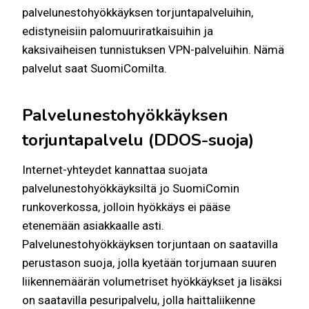
palvelunestohyökkäyksen torjuntapalveluihin,
edistyneisiin palomuuriratkaisuihin ja
kaksivaiheisen tunnistuksen VPN-palveluihin. Nämä
palvelut saat SuomiComilta.
Palvelunestohyökkäyksen
torjuntapalvelu (DDOS-suoja)
Internet-yhteydet kannattaa suojata
palvelunestohyökkäyksiltä jo SuomiComin
runkoverkossa, jolloin hyökkäys ei pääse
etenemään asiakkaalle asti.
Palvelunestohyökkäyksen torjuntaan on saatavilla
perustason suoja, jolla kyetään torjumaan suuren
liikennemäärän volumetriset hyökkäykset ja lisäksi
on saatavilla pesuripalvelu, jolla haittaliikenne